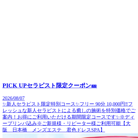
PICK UPセラピスト限定クーポン🎫
2026/08/07
✨新人セラピスト限定特別コース✨フリー 90分 10,000円‼️フ
レッシュな新人セラピストによる癒しの施術を特別価格でご
案内！お得にご利用いただける期間限定コースです✨※ディ
ープリンパ込み※ご新規様・リピーター様ご利用可能【大
阪 日本橋 メンズエステ 君色ドレスSPA】