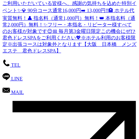
ご利用いただいている皆様へ、感謝の気持ちを込めた特別イ
ベント✨💎 90分コース通常16,000円➡️ 13,000円‼️🏨 ホテル代
実質無料！👤 指名料（通常1,000円）無料！👑 本指名料（通
常2,000円）無料！✨フリー・本指名・リピーター様すべて
のお客様が対象です😊📅 毎月第3金曜日限定この機会にぜひ
君色ドレスSPAをご利用ください💖※ホテル利用のお客様限
定※出張コースは対象外となります【大阪 日本橋 メンズ
エステ 君色ドレスSPA】
TEL
LINE
MAIL